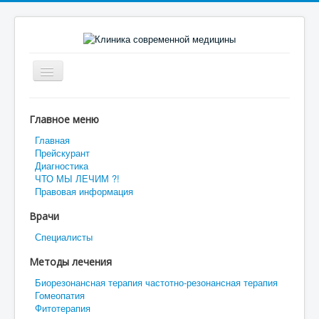
Включить/
выключить
навигацию
КООРДИНАТЫ
Главное меню
О КЛИНИКЕ
Главная
Прейскурант
Как готовиться к обследованию
Диагностика
ЧТО МЫ ЛЕЧИМ ?!
Обследование с использованием ВРТ
Правовая информация
Как проходит лечение методом БРТ
Врачи
Специалисты
Методы лечения
Биорезонансная терапия частотно-резонансная терапия
Гомеопатия
Фитотерапия