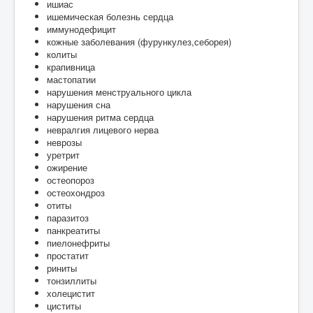
ишиас
ишемическая болезнь сердца
иммунодефицит
кожные заболевания (фурункулез,себорея)
колиты
крапивница
мастопатии
нарушения менструального цикла
нарушения сна
нарушения ритма сердца
невралгия лицевого нерва
неврозы
уретрит
ожирение
остеопороз
остеохондроз
отиты
паразитоз
панкреатиты
пиелонефриты
простатит
риниты
тонзиллиты
холецистит
циститы