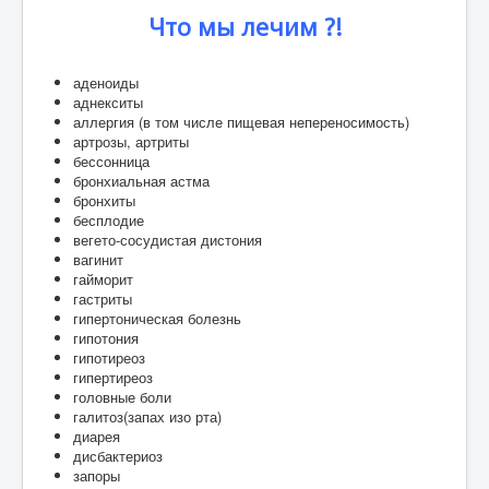
Что мы лечим ?!
аденоиды
аднекситы
аллергия (в том числе пищевая непереносимость)
артрозы, артриты
бессонница
бронхиальная астма
бронхиты
бесплодие
вегето-сосудистая дистония
вагинит
гайморит
гастриты
гипертоническая болезнь
гипотония
гипотиреоз
гипертиреоз
головные боли
галитоз(запах изо рта)
диарея
дисбактериоз
запоры