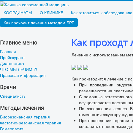
КООРДИНАТЫ
О КЛИНИКЕ
Как готовиться к обследованию
Как проходит лечение методом БРТ
Как проходт
Главное меню
Главная
Лечение с использованием мет
Прейскурант
Диагностика
ЧТО МЫ ЛЕЧИМ ?!
Правовая информация
Как производится лечение с и
При проведении эндоген
Врачи
размещаются на пластинча
Специалисты
С помощью вегетативного 
осуществляется постоянны
Методы лечения
По завершении сеанса Б
гомеопатическую крупку, 
Биорезонансная терапия
При проведении терапии н
частотно-резонансная терапия
составить от нескольких до
Гомеопатия