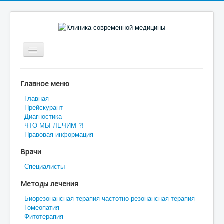
Включить/
выключить
навигацию
КООРДИНАТЫ
Главное меню
О КЛИНИКЕ
Главная
Прейскурант
Как готовиться к обследованию
Диагностика
ЧТО МЫ ЛЕЧИМ ?!
Обследование с использованием ВРТ
Правовая информация
Как проходит лечение методом БРТ
Врачи
Специалисты
Методы лечения
Биорезонансная терапия частотно-резонансная терапия
Гомеопатия
Фитотерапия